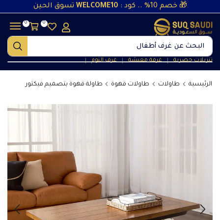
🎁 خصم 10% .. كود :
WELCOME10
تسوق الحين
0
0
البحث عن
غرف أطفال
تنزيلات حصرية
غرفة معيشة
غرف النوم
❘
❘
❘
الرئيسية
طاولات
طاولات قهوة
طاولة قهوة بتصميم فيكتور