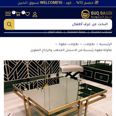
🎁 خصم 10% .. كود :
WELCOME10
تسوق الحين
0
0
البحث عن
غرف أطفال
تنزيلات حصرية
غرفة معيشة
غرف النوم
❘
❘
❘
الرئيسية
طاولات
طاولات قهوة
طاولة قهوة رئيسية من الاستيل المذهب والزجاج المقوى