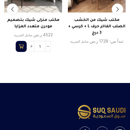
مكتب شيك من الخشب
مكتب منزلى شيك بتصميم
الصلب الفاخر حرف L + كرسي +
مودرن متعدد المزايا
3 درج
4522
ر.س
شامل الضريبة
تبدأ من:
1728
ر.س
شامل الضريبة