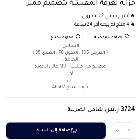
خزانه لغرفة المعيشة بتصميم مميز
🔥 أسرع متبقي 2 بالمخزون
🔥 4 منتج تم بيعه آخر 24 ساعة
إضافة للمفضلة
مقارنة المنتج
المقاس:
( العرض 105 , الطول 70 , العمق 35 )
الخامة :
مصنع من خشب MDF عالي الجودة
اللون :
بني
كود المنتج
46607
3724
ر.س
شامل الضريبة
إضافة إلى السلة