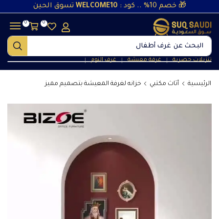
🎁 خصم 10% .. كود :
WELCOME10
تسوق الحين
0
0
البحث عن
تنزيلات حصرية
غرفة معيشة
غرف النوم
❘
❘
❘
الرئيسية
أثاث مكتبي
خزانه لغرفة المعيشة بتصميم مميز