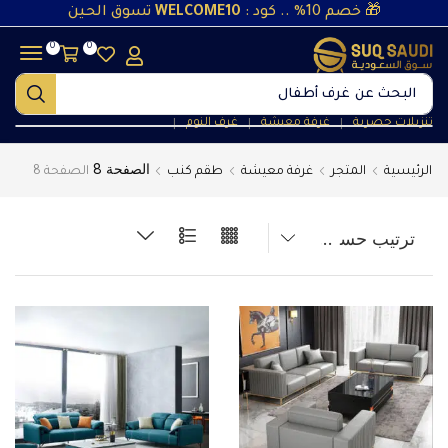
🎁 خصم 10% .. كود :
WELCOME10
تسوق الحين
0
0
البحث عن
غرف أطفال
تنزيلات حصرية
غرفة معيشة
غرف النوم
❘
❘
❘
الصفحة 8
الرئيسية
المتجر
غرفة معيشة
طقم كنب
الصفحة 8