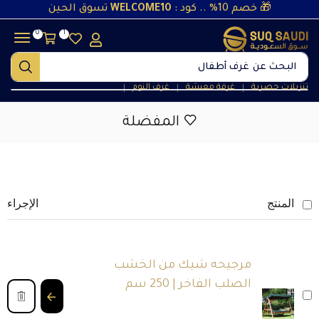
🎁 خصم 10% .. كود :
WELCOME10
تسوق الحين
0
1
البحث عن
غرف أطفال
تنزيلات حصرية
غرفة معيشة
غرف النوم
❘
❘
❘
المفضلة
المنتج
الإجراء
مرجيحه شيك من الخشب
الصلب الفاخر | 250 سم