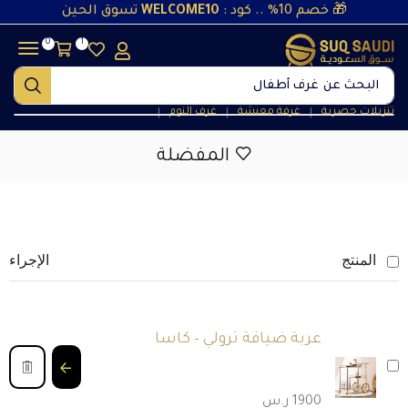
🎁 خصم 10% .. كود :
WELCOME10
تسوق الحين
0
1
البحث عن
غرف أطفال
تنزيلات حصرية
غرفة معيشة
غرف النوم
❘
❘
❘
المفضلة
المنتج
الإجراء
عربة ضيافة ترولي – كاسا
1900
ر.س