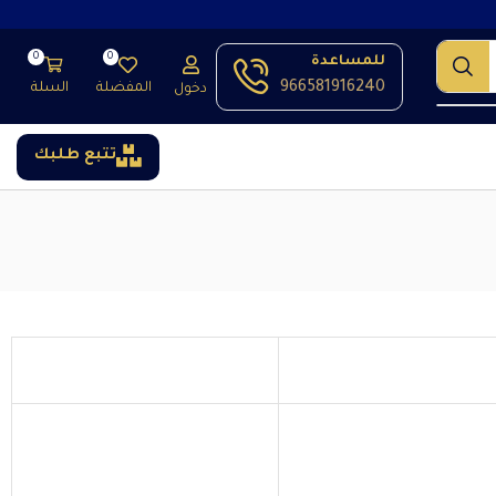
0
0
للمساعدة
966581916240
المفضلة
السلة
دخول
تتبع طلبك