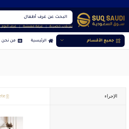
البحث عن
غرف أطفال
تنزيلات حصرية
غرفة معيشة
غرف النوم
❘
❘
جميع الأقسام
الرئيسية
من نحن
الإجراء
ete