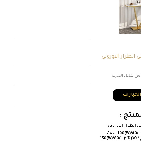
لطراز الاوروبي
.س
شامل الضريبة
الخيارات
نتج :
لطراز الاوروبي
المقاسات : 30(D)*100(W)*80(H) سم /
30(D)*120(W)*80(H) سم / 30(D)*150(W)*80(H)