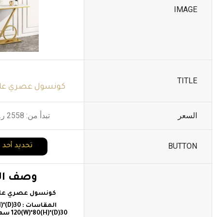
IMAGE
TITLE
كونسول عصري على ا
السعر
تبدأ من:
2558
ر
BUTTON
تحديد أحد 
وصف الم
كونسول عصري على ا