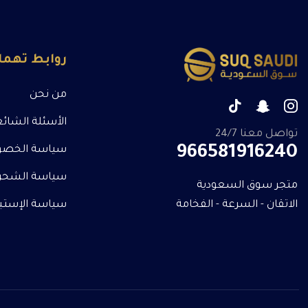
روابط تهم
من نحن
الأسئلة الشائ
تواصل معنا 24/7
966581916240
سياسة الخصو
سياسة الشحن
متجر سوق السعودية
الاتقان - السرعة - الفخامة
سياسة الإستبدا