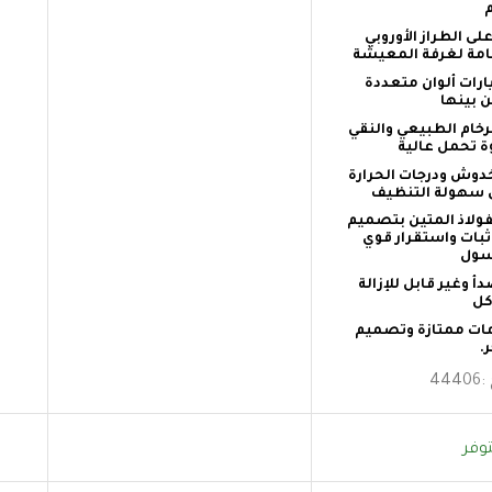
 الطراز الأوروبي
مة لغرفة المعيشة
رات ألوان متعددة
ن بينها
ام الطبيعي والنقي
 تحمل عالية
وش ودرجات الحرارة
لى سهولة التنظيف
ولاذ المتين بتصميم
ات واستقرار قوي
سول
 وغير قابل للإزالة
كل
مات ممتازة وتصميم
.
:
44406
وفر