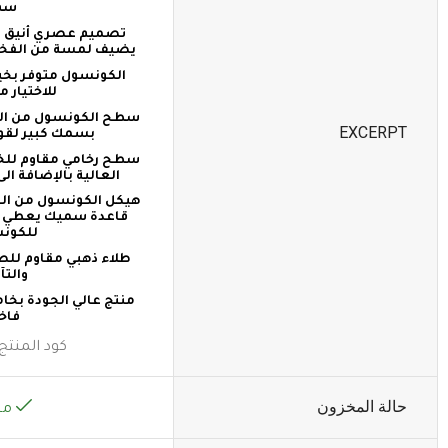
سم
تصميم عصري أنيق على
يضيف لمسة من الفخا
الكونسول متوفر بخيا
للاختيار م
سطح الكونسول من الرخ
EXCERPT
بسمك كبير لقوة
سطح رخامي مقاوم للخد
العالية بالإضافة ا
هيكل الكونسول من الف
قاعدة سميك يعطي ثب
للكون
طلاء ذهبي مقاوم للصدأ
والتآ
منتج عالي الجودة بخا
فاخر
كود المنتج 
حالة المخزون
مت