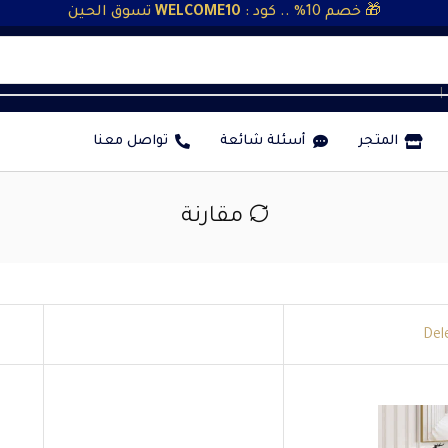
🎁 خصم 10% .. كود :
WELCOME10
تسوق الحين
❘
المتجر
أسئلة شائعة
تواصل معنا
مقارنة
Del