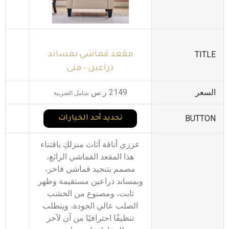
TITLE
مقعد قماشي بمساند
ذراعين – منى
السعر
2149
ر.س
شامل الضريبة
BUTTON
تحديد أحد الخيارات
عززي أناقة أثاث منزلكِ باقتناء
هذا المقعد القماشي الرائع،
مصمم بتنجيد قماشي فاخر،
وبمساند ذراعين مستقيمة وظهر
ثابت، ومصنوع من الخشب
الصلب عالي الجودة، ويتطلب
تنظيفًا احترافيًا من آن لآخر