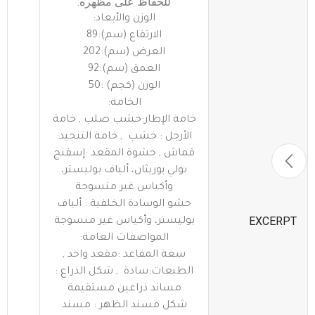
للحفاظ على مظهره.
الوزن والأبعاد:
الارتفاع (سم):89
العرض (سم):202
العمق (سم):92
الوزن (كجم) :50
الخامة:
خامة الإطار:خشب صلب , خامة
الأرجل : خشب , خامة التنجيد:
قماش , حشوة المقعد :إسفنج
بولي يوريثان، ألياف بوليستر،
وأكياس غير منسوجة
حشو الوسادة الخلفية : ألياف
EXCERPT
بوليستر، وأكياس غير منسوجة
المواصفات العامة:
سعة المقاعد :مقعد واحد ,
الطبعات:سادة , شكل الذراع :
مساند ذراعين مستقيمة
شكل مسند الظهر : مسند