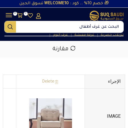
🎁 خصم 10% .. كود :
WELCOME10
تسوق الحين
0
0
البحث عن
غرف أطفال
تنزيلات حصرية
غرفة معيشة
غرف النوم
❘
❘
❘
مقارنة
الإجراء
Delete
IMAGE